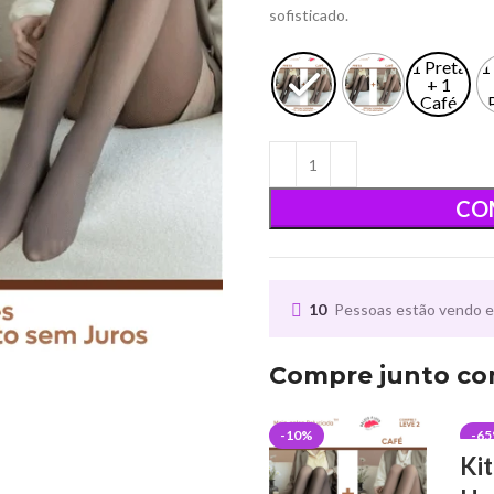
sofisticado.
1 Preta
1
+ 1
Café
CO
10
Pessoas estão vendo e
Compre junto co
-10%
-6
Kit
QU