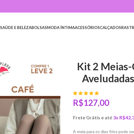
SAÚDE E BELEZA
BOLSAS
MODA ÍNTIMA
ACESSÓRIOS
CALÇADOS
RASTR
Kit 2 Meias-
Aveludadas
R$
Frete Grátis e até
3x
R$
42,
A meia para os dias frios pode 