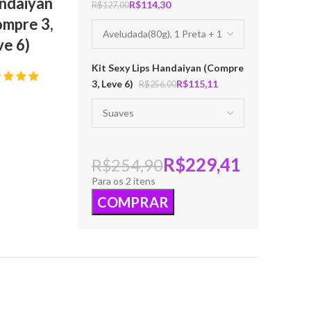
ndaiyan
R$
R$
ompre 3,
ve 6)
Kit Sexy Lips Handaiyan (Compre
3, Leve 6)
R$
R$
R$
R$
Para os 2 itens
COMPRAR