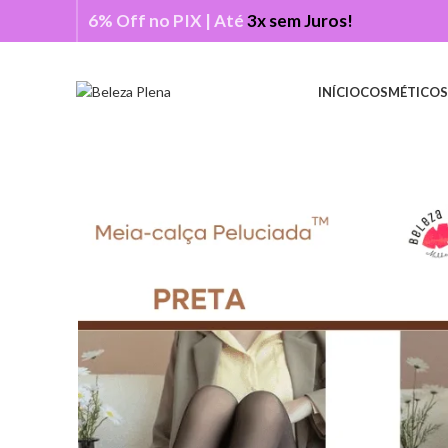
6% Off no PIX | Até
3x sem Juros!
INÍCIO
COSMÉTICOS