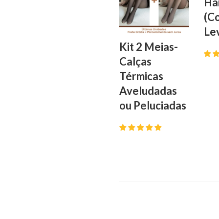
Ha
(C
Le
Kit 2 Meias-
Calças
R$
Térmicas
Aveludadas
ou Peluciadas
R$
Descrição