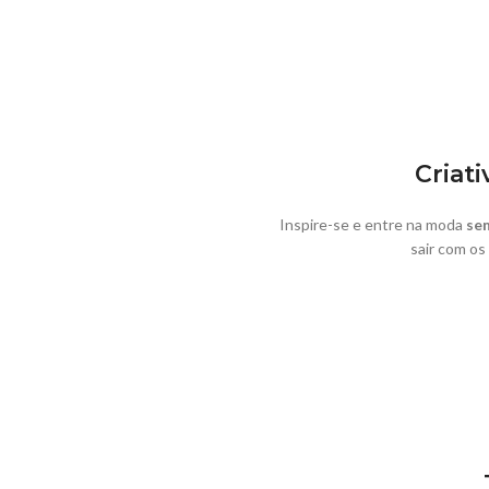
Criat
Inspire-se e entre na moda
sem
sair com os