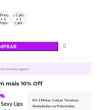
 Preta
1 Café
+ 1
+ 1
Preta
Café
MPRAR
ste produto agora!
m mais 10% Off
5%
Kit 2 Meias-Calças Térmicas
 Sexy Lips
ENTE
Aveludadas ou Peluciadas