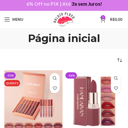
6% Off no PIX | Até
3x sem Juros!
0
MENU
R$
0,00
Página inicial
-55%
-56%
QUENTE