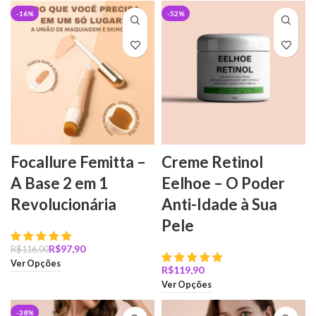
-16%
-52%
Focallure Femitta –
Creme Retinol
A Base 2 em 1
Eelhoe – O Poder
Revolucionária
Anti-Idade à Sua
Pele
R$
97,90
R$
116,00
Ver Opções
R$
Ver Opções
-38%