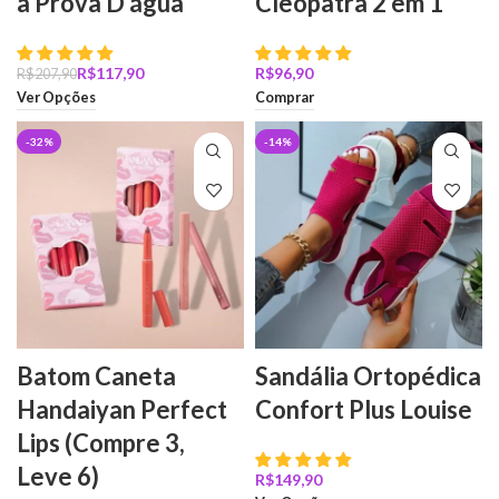
à Prova D’água
Cleopatra 2 em 1
R$
117,90
R$
R$
207,90
Ver Opções
Comprar
-32%
-14%
Batom Caneta
Sandália Ortopédica
Handaiyan Perfect
Confort Plus Louise
Lips (Compre 3,
Leve 6)
R$