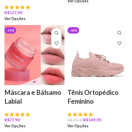
Ver Opções
R$
Ver Opções
-29%
-40%
Máscara e Bálsamo
Tênis Ortopédico
Labial
Feminino
R$
R$
149,90
R$
247,90
Ver Opções
Ver Opções