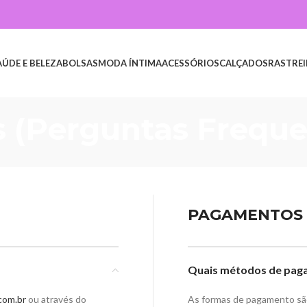
AÚDE E BELEZA
BOLSAS
MODA ÍNTIMA
ACESSÓRIOS
CALÇADOS
RASTREI
 (Perguntas Freque
PAGAMENTOS 
Quais métodos de pag
com.br
ou através do
As formas de pagamento sã