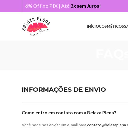
6% Off no PIX | Até
3x sem Juros!
INÍCIO
COSMÉTICOS
S
FAQs
INFORMAÇÕES DE ENVIO
Como entro em contato com a Beleza Plena?
Você pode nos enviar um e-mail para
contato@belezaplena.