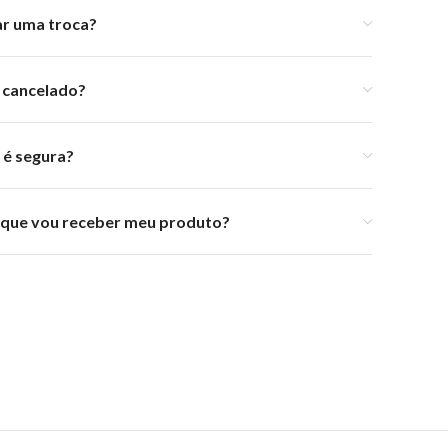
ar uma troca?
 cancelado?
 é segura?
e que vou receber meu produto?