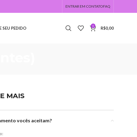
ENTRAR EM CONTATO
FAQ
0
E SEU PEDIDO
R$
0,00
ntes)
E MAIS
amento vocês aceitam?
o: