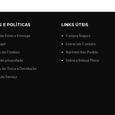
 E POLÍTICAS
LINKS ÚTEIS
 de Envio e Entrega
Compra Segura
egal
Entrar em Contato
as de Cookies
Rastreie Seu Pedido
 de privacidade
Sobre a Beleza Plena
as de Troca e Devolução
de Serviço