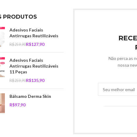
S PRODUTOS
Adesivos Faciais
Antirrugas Reutilizáveis
RECE
R$
127,90
R$
259,90
Não perca as n
Adesivos Faciais
nossa new
Antirrugas Reutilizáveis
11 Peças
R$
135,90
R$
259,90
Bálsamo Derma Skin
R$