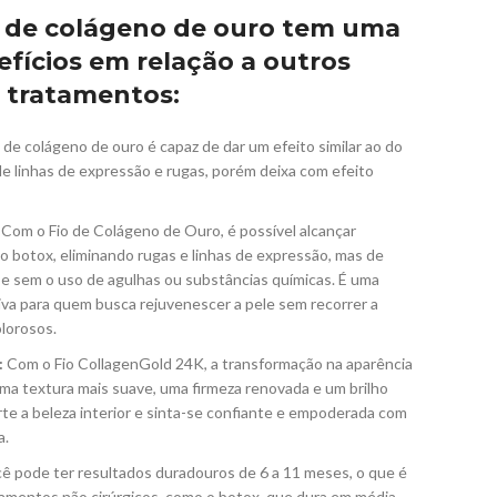
io de colágeno de ouro tem uma
efícios em relação a outros
tratamentos:
 de colágeno de ouro é capaz de dar um efeito similar ao do
de linhas de expressão e rugas, porém deixa com efeito
Com o Fio de Colágeno de Ouro, é possível alcançar
 botox, eliminando rugas e linhas de expressão, mas de
e sem o uso de agulhas ou substâncias químicas. É uma
siva para quem busca rejuvenescer a pele sem recorrer a
lorosos.
:
Com o Fio CollagenGold 24K, a transformação na aparência
 uma textura mais suave, uma firmeza renovada e um brilho
te a beleza interior e sinta-se confiante e empoderada com
a.
ê pode ter resultados duradouros de 6 a 11 meses, o que é
tamentos não cirúrgicos, como o botox, que dura em média