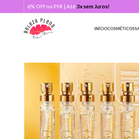
6% Off no PIX | Até
3x sem Juros!
INÍCIO
COSMÉTICOS
S