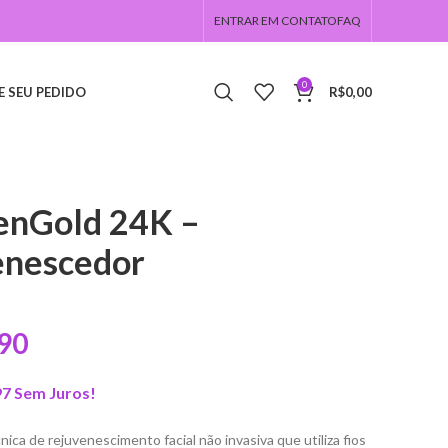
ENTRAR EM CONTATO
FAQ
0
E SEU PEDIDO
R$
0,00
genGold 24K –
enescedor
90
97
Sem Juros!
ica de rejuvenescimento facial não invasiva que utiliza fios