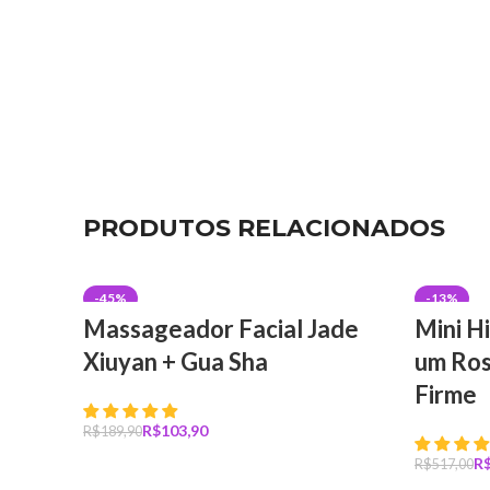
PRODUTOS RELACIONADOS
-45%
-13%
Massageador Facial Jade
Mini H
Xiuyan + Gua Sha
um Ros
Firme
R$
103,90
R$
189,90
Comprar
R
R$
517,00