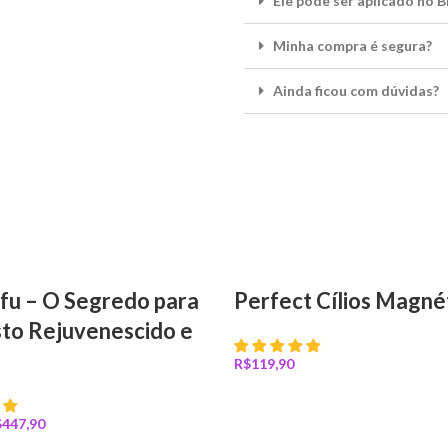
Ele pode ser aplicado no 
Minha compra é segura?
Ainda ficou com dúvidas?
ifu – O Segredo para
Perfect Cílios Magné
to Rejuvenescido e
R$
Ver Opções
$
447,90