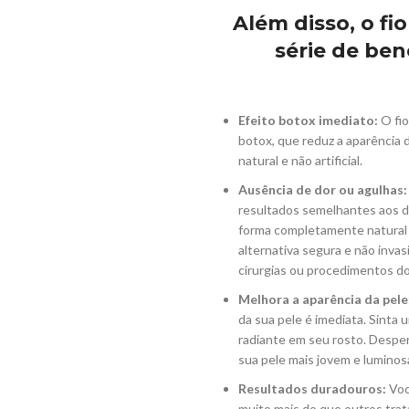
Além disso, o f
série de ben
Efeito botox imediato:
O fio
botox, que reduz a aparência 
natural e não artificial.
Ausência de dor ou agulhas:
resultados semelhantes aos do
forma completamente natural 
alternativa segura e não inva
cirurgias ou procedimentos do
Melhora a aparência da pele
da sua pele é imediata. Sinta
radiante em seu rosto. Desper
sua pele mais jovem e luminos
Resultados duradouros:
Voc
muito mais do que outros tra