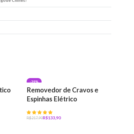
Bigode Chinês?
-39%
tico
Removedor de Cravos e
Espinhas Elétrico
R$
133,90
R$
217,90
Comprar