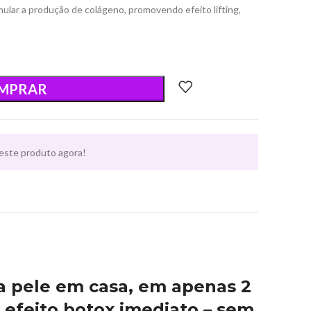
mular a produção de colágeno, promovendo efeito lifting,
MPRAR
este produto agora!
a pele em casa, em apenas 2
 efeito botox imediato – sem