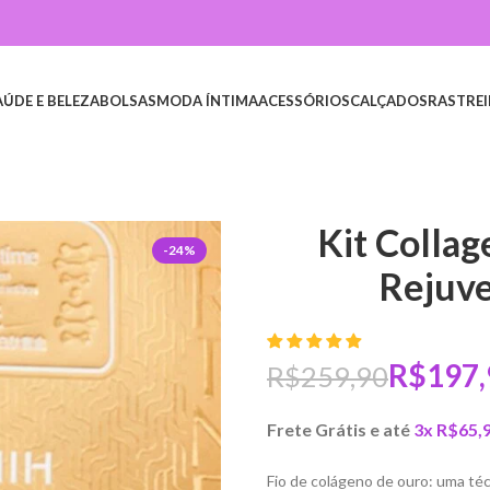
AÚDE E BELEZA
BOLSAS
MODA ÍNTIMA
ACESSÓRIOS
CALÇADOS
RASTREI
Kit Colla
-24%
Rejuv
R$
197,
R$
259,90
Frete Grátis e até
3x
R$
65,
Fio de colágeno de ouro: uma técn