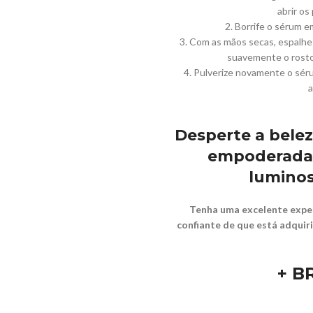
abrir os
2. Borrife o sérum 
3. Com as mãos secas, espalhe 
suavemente o rosto 
4. Pulverize novamente o séru
a
Desperte a beleza
empoderada 
luminos
Tenha uma excelente exper
confiante de que está adquir
+ B