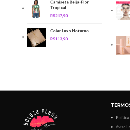
Camiseta Beija-Flor
Tropical
R$
Colar Luxo Noturno
R$
TERMOS
Política
Aviso L