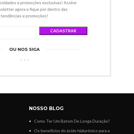
ovidades e promoções exclusivas! Assine
sletter agora e fique por dentro das
tendências e promoções!
OU NOS SIGA
NOSSO BLOG
Como Ter Um Batom De Longa Duração?
Os benefícios do ácido hialurônico para a