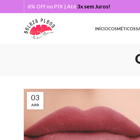
6% Off no PIX | Até
3x sem Juros!
INÍCIO
COSMÉTICOS
S
03
ABR