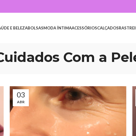
AÚDE E BELEZA
BOLSAS
MODA ÍNTIMA
ACESSÓRIOS
CALÇADOS
RASTREI
Cuidados Com a Pel
03
ABR