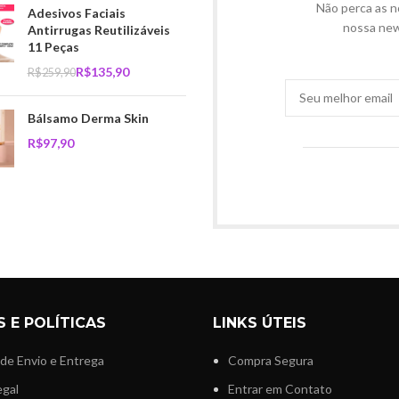
Não perca as n
Adesivos Faciais
nossa new
Antirrugas Reutilizáveis
11 Peças
R$
135,90
R$
259,90
Bálsamo Derma Skin
R$
 E POLÍTICAS
LINKS ÚTEIS
 de Envio e Entrega
Compra Segura
egal
Entrar em Contato